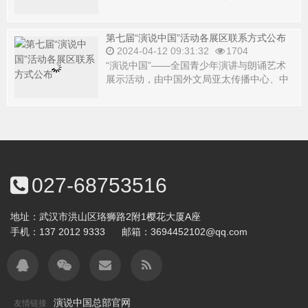
语言和文字表达技巧...
第七届“演说中国”活动各展区联系方式公布
2024-04-12 09:31:32
1704
“演说中国”——全国青少年演讲与朗诵艺术
展示活动，由中国外文局亚太传播中心、中
国语文报刊协会演讲与口才分会、北京演讲
与口...
027-68753516
地址：武汉市洪山区珞狮路2附1樱花大厦A座
手机：
137 2012 9333
邮箱：
3694452102@qq.com
演说中国总部官网
友情链接